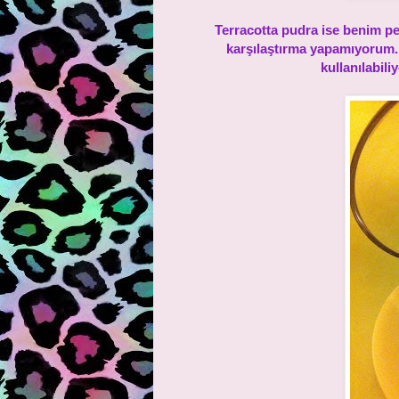
Terracotta pudra ise benim pe
karşılaştırma yapamıyorum. 
kullanılabil