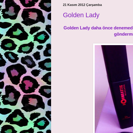
21 Kasım 2012 Çarşamba
Golden Lady
Golden Lady daha önce denemediğ
göndermiş