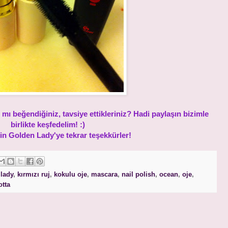
 mı beğendiğiniz, tavsiye ettikleriniz? Hadi paylaşın bizimle
birlikte keşfedelim! :)
çin Golden Lady'ye tekrar teşekkürler!
lady
,
kırmızı ruj
,
kokulu oje
,
mascara
,
nail polish
,
ocean
,
oje
,
otta