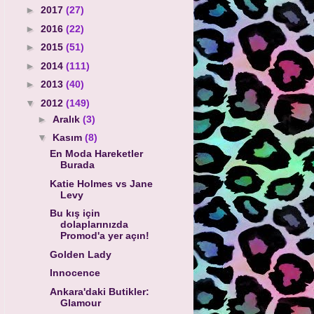
►
2017
(27)
►
2016
(22)
►
2015
(51)
►
2014
(111)
►
2013
(40)
▼
2012
(149)
►
Aralık
(3)
▼
Kasım
(8)
En Moda Hareketler
Burada
Katie Holmes vs Jane
Levy
Bu kış için
dolaplarınızda
Promod'a yer açın!
Golden Lady
Innocence
Ankara'daki Butikler:
Glamour