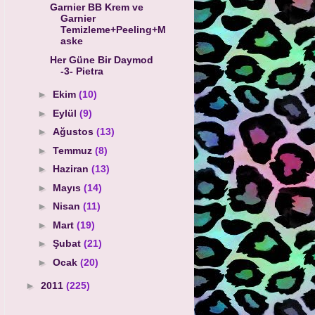
Garnier BB Krem ve
Garnier
Temizleme+Peeling+M
aske
Her Güne Bir Daymod
-3- Pietra
►
Ekim
(10)
►
Eylül
(9)
►
Ağustos
(13)
►
Temmuz
(8)
►
Haziran
(13)
►
Mayıs
(14)
►
Nisan
(11)
►
Mart
(19)
►
Şubat
(21)
►
Ocak
(20)
►
2011
(225)