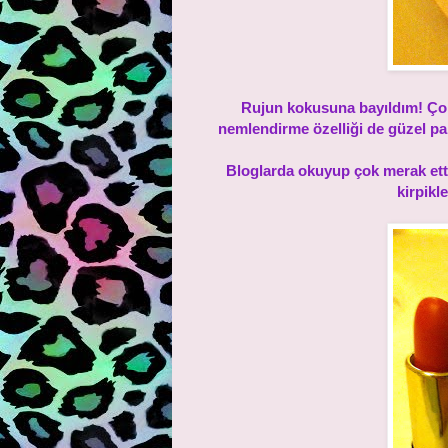
Rujun kokusuna bayıldım! Çok 
nemlendirme özelliği de güzel pa
Bloglarda okuyup çok merak ett
kirpikl