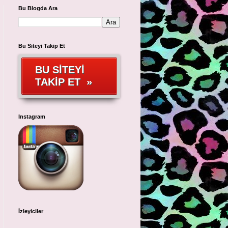
Bu Blogda Ara
Bu Siteyi Takip Et
BU SİTEYİ
TAKİP ET »
Instagram
İzleyiciler