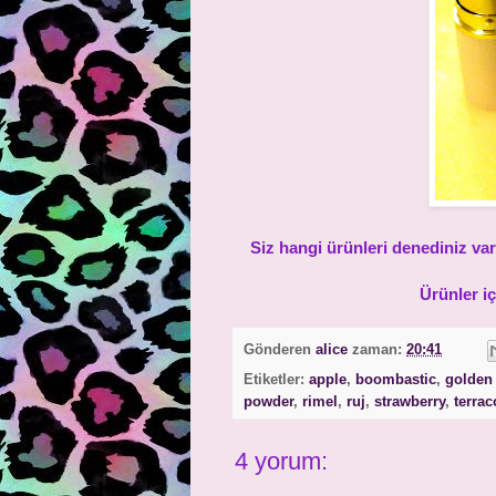
Siz hangi ürünleri denediniz var
Ürünler i
Gönderen
alice
zaman:
20:41
Etiketler:
apple
,
boombastic
,
golden 
powder
,
rimel
,
ruj
,
strawberry
,
terrac
4 yorum: