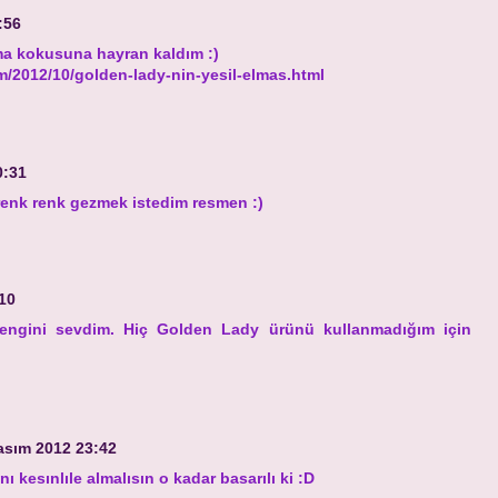
:56
ma kokusuna hayran kaldım :)
m/2012/10/golden-lady-nin-yesil-elmas.html
0:31
renk renk gezmek istedim resmen :)
10
rengini sevdim. Hiç Golden Lady ürünü kullanmadığım için
asım 2012 23:42
ı kesınlıle almalısın o kadar basarılı ki :D