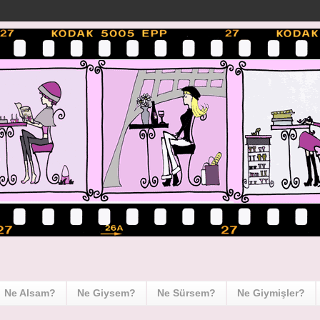
Ne Alsam?
Ne Giysem?
Ne Sürsem?
Ne Giymişler?