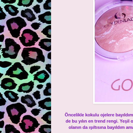
Öncelikle kokulu ojelere bayıldım
de bu yılın en trend rengi. Yeşi
olanın da ışıltısına bayıldım 