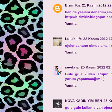
Bizim Kız
21 Kasım 2012 22
ben de yeşilini denedim,el
http://bizimkiz.blogspot.co
Yanıtla
Lulu's life
22 Kasım 2012 1
ojeler sahane olmus ama ! 
Yanıtla
sevda s.
25 Kasım 2012 02:
Güle güle kullan. Rujun 
yorum yapamacağım :(
Yanıtla
KOVA KADINIYIM BEN
25 K
gule gule kullan siyah ojesın